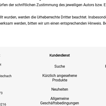
fen der schriftlichen Zustimmung des jeweiligen Autors bzw. Ers
ellt wurden, werden die Urheberrechte Dritter beachtet. Insbesond
fmerksam werden, bitten wir um einen entsprechenden Hinweis. 
t
Kundendienst
H
Suche
Kürzlich angesehene
eischach
Produkte
Neuheiten
73
Allgemeine
Geschäftsbedingungen
0216