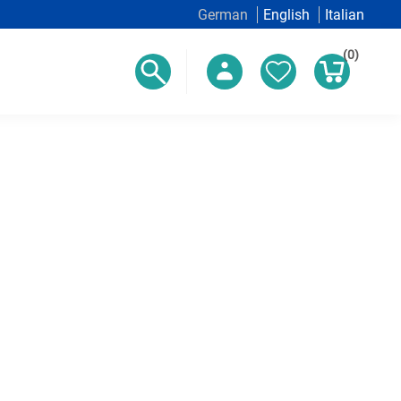
German
English
Italian
(0)