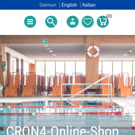
German
English
Italian
(0)
CRON4-Online-Shop