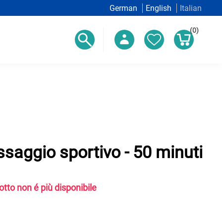
German
English
Italian
(0)
saggio sportivo - 50 minuti
otto non é più disponibile