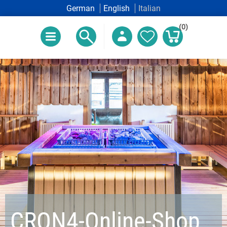
German
English
Italian
(0)
CRON4-Online-Shop